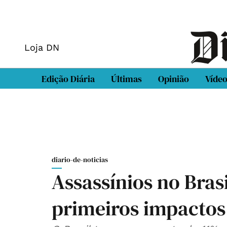
Loja DN
Edição Diária
Últimas
Opinião
Víde
diario-de-noticias
Assassínios no Bras
primeiros impacto