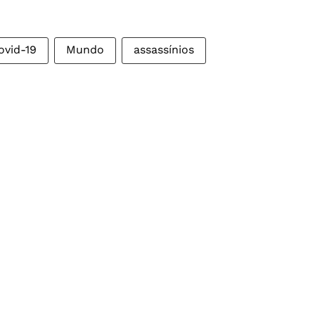
ovid-19
Mundo
assassínios