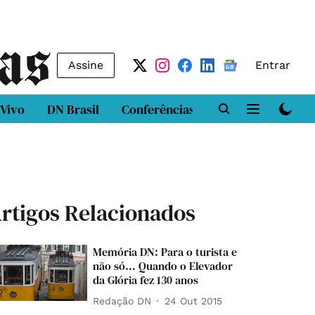
Assine
Entrar
 Vivo
DN Brasil
Conferências
DN LAB
Class
rtigos Relacionados
Memória DN: Para o turista e
não só... Quando o Elevador
da Glória fez 130 anos
Redação DN
24 Out 2015