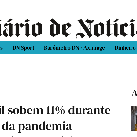
os
DN Sport
Barómetro DN / Aximage
Dinheiro
A
il sobem 11% durante
s da pandemia