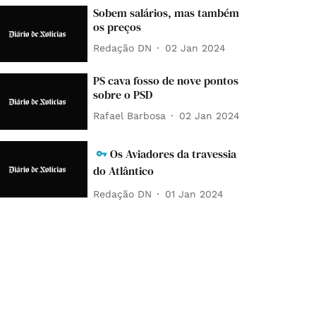
Sobem salários, mas também
os preços
Redação DN
02 Jan 2024
PS cava fosso de nove pontos
sobre o PSD
Rafael Barbosa
02 Jan 2024
Os Aviadores da travessia
do Atlântico
Redação DN
01 Jan 2024