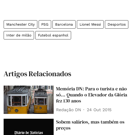
Manchester City
PSG
Barcelona
Lionel Messi
Desportos
Inter de milão
Futebol espanhol
Artigos Relacionados
Memória DN: Para o turista e não
só... Quando o Elevador da Glória
fez 130 anos
Redação DN
24 Out 2015
Sobem salários, mas também os
preços