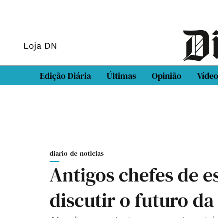
Loja DN
Edição Diária
Últimas
Opinião
Víde
diario-de-noticias
Antigos chefes de e
discutir o futuro d