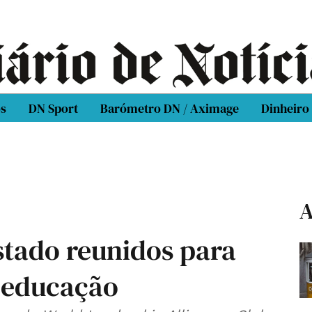
os
DN Sport
Barómetro DN / Aximage
Dinheiro
A
stado reunidos para
a educação