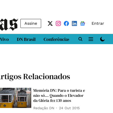
Assine
Entrar
 Vivo
DN Brasil
Conferências
DN LAB
Class
rtigos Relacionados
Memória DN: Para o turista e
não só... Quando o Elevador
da Glória fez 130 anos
Redação DN
24 Out 2015