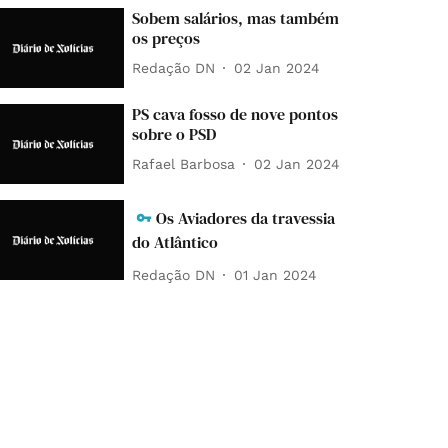
Sobem salários, mas também
os preços
Redação DN
02 Jan 2024
PS cava fosso de nove pontos
sobre o PSD
Rafael Barbosa
02 Jan 2024
Os Aviadores da travessia
do Atlântico
Redação DN
01 Jan 2024