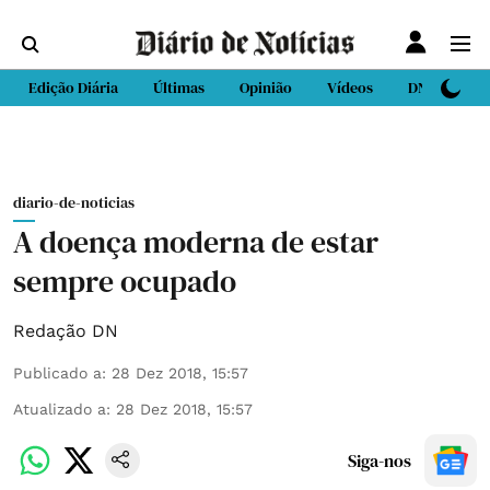
Edição Diária
Últimas
Opinião
Vídeos
DN Sport
diario-de-noticias
A doença moderna de estar
sempre ocupado
Redação DN
Publicado a
:
28 Dez 2018, 15:57
Atualizado a
:
28 Dez 2018, 15:57
Siga-nos