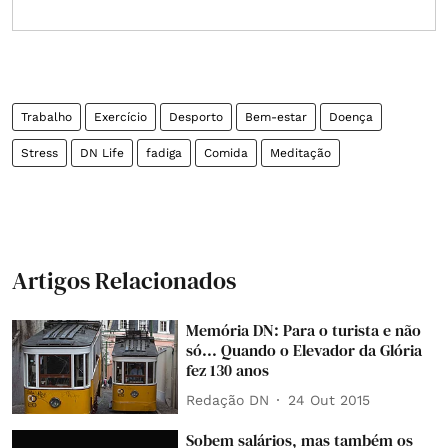
Trabalho
Exercício
Desporto
Bem-estar
Doença
Stress
DN Life
fadiga
Comida
Meditação
Artigos Relacionados
Memória DN: Para o turista e não
só... Quando o Elevador da Glória
fez 130 anos
Redação DN
24 Out 2015
Sobem salários, mas também os