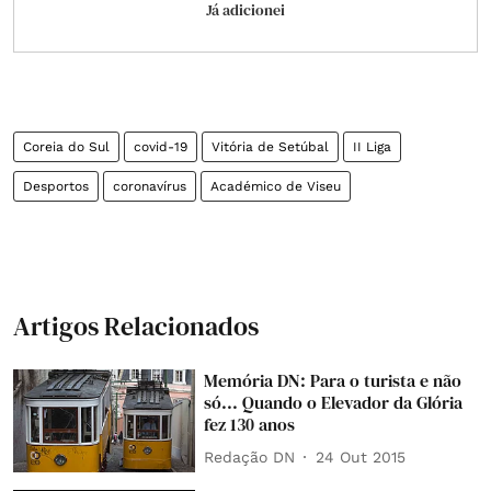
Já adicionei
Coreia do Sul
covid-19
Vitória de Setúbal
II Liga
Desportos
coronavírus
Académico de Viseu
Artigos Relacionados
Memória DN: Para o turista e não
só... Quando o Elevador da Glória
fez 130 anos
Redação DN
24 Out 2015