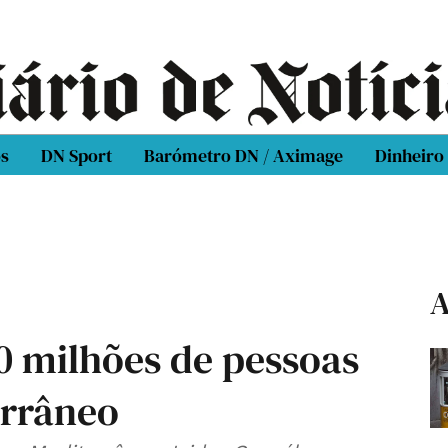
os
DN Sport
Barómetro DN / Aximage
Dinheiro
A
50 milhões de pessoas
errâneo