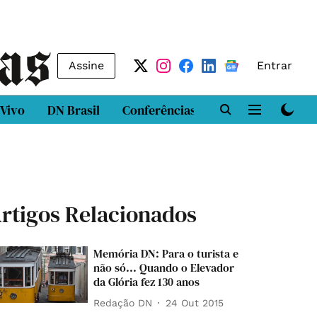
Assine
Entrar
 Vivo
DN Brasil
Conferências
DN LAB
Class
rtigos Relacionados
Memória DN: Para o turista e
não só... Quando o Elevador
da Glória fez 130 anos
Redação DN
24 Out 2015