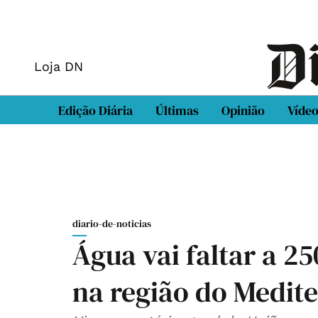
Loja DN
Edição Diária
Últimas
Opinião
Víde
diario-de-noticias
Água vai faltar a 2
na região do Medit