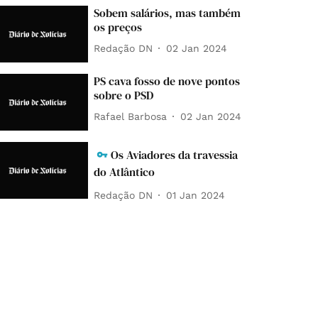
Sobem salários, mas também
os preços
Redação DN
02 Jan 2024
PS cava fosso de nove pontos
sobre o PSD
Rafael Barbosa
02 Jan 2024
Os Aviadores da travessia
do Atlântico
Redação DN
01 Jan 2024