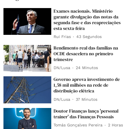
Exames nacionais. Ministério
garante divulgação das notas da
segunda fase e das reapreciações
esta sexta-feira
Rui Frias
44 Segundos
Rendimento real das famílias na
OCDE desacelera no primeiro
trimestre
DN/Lusa
24 Minutos
Governo aprova investimento de
1,58 mil milhões na rede de
distribuição elétrica
DN/Lusa
37 Minutos
Doutor Finanças lança 'personal
trainer' das Finanças Pessoais
Tomás Gonçalves Pereira
2 Horas