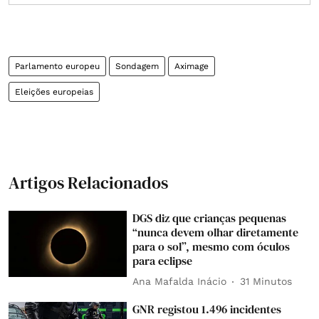
Parlamento europeu
Sondagem
Aximage
Eleições europeias
Artigos Relacionados
DGS diz que crianças pequenas
“nunca devem olhar diretamente
para o sol”, mesmo com óculos
para eclipse
Ana Mafalda Inácio
31 Minutos
GNR registou 1.496 incidentes