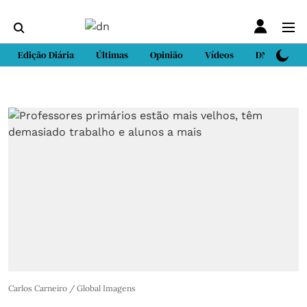
Edição Diária
Últimas
Opinião
Vídeos
DN Sport
Carlos Carneiro / Global Imagens