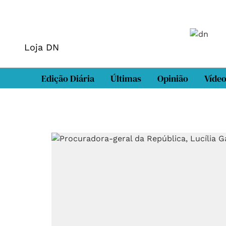
Loja DN
Edição Diária
Últimas
Opinião
Víde