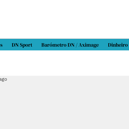
os
DN Sport
Barómetro DN / Aximage
Dinheiro