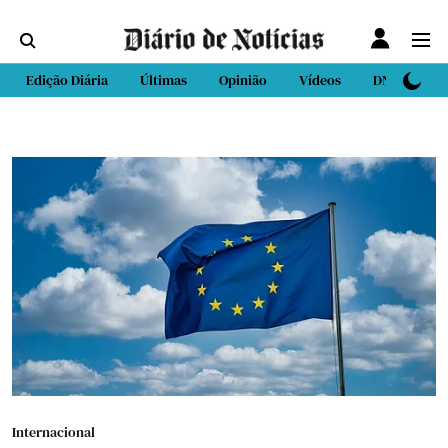
Edição Diária
Últimas
Opinião
Vídeos
DN Sport
Internacional