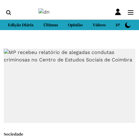
Edição Diária
Últimas
Opinião
Vídeos
DN Sport
Sociedade