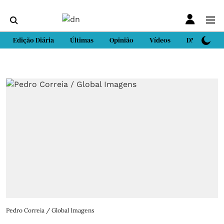
Edição Diária
Últimas
Opinião
Vídeos
DN Sport
Pedro Correia / Global Imagens