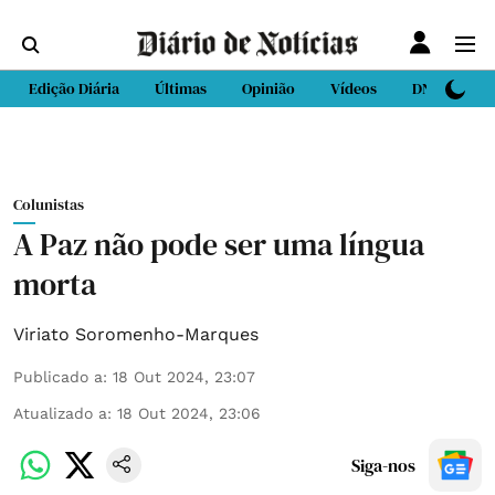
Edição Diária
Últimas
Opinião
Vídeos
DN Sport
Colunistas
A Paz não pode ser uma língua
morta
Viriato Soromenho-Marques
Publicado a
:
18 Out 2024, 23:07
Atualizado a
:
18 Out 2024, 23:06
Siga-nos