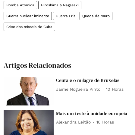
Bomba Atómica
Hiroshima & Nagasaki
Guerra nuclear iminente
Guerra Fria
Queda de muro
Crise dos mísseis de Cuba
Artigos Relacionados
Ceuta e o milagre de Bruxelas
Jaime Nogueira Pinto
10 Horas
Mais um teste à unidade europeia
Alexandra Leitão
10 Horas