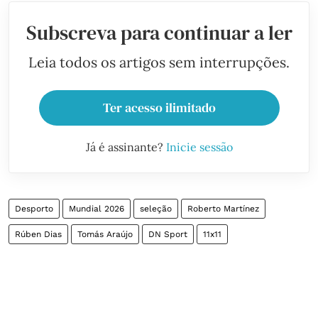
Subscreva para continuar a ler
Leia todos os artigos sem interrupções.
Ter acesso ilimitado
Já é assinante?
Inicie sessão
Desporto
Mundial 2026
seleção
Roberto Martínez
Rúben Dias
Tomás Araújo
DN Sport
11x11