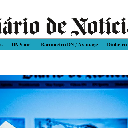
os
DN Sport
Barómetro DN / Aximage
Dinheiro