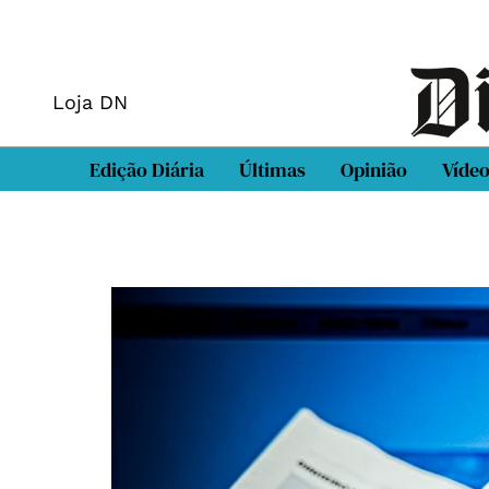
Loja DN
Edição Diária
Últimas
Opinião
Víde