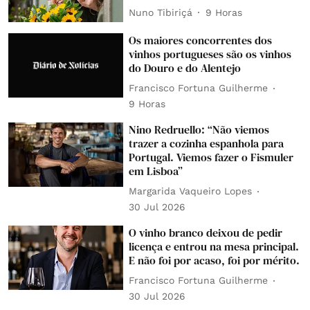
Nuno Tibiriçá
9 Horas
Os maiores concorrentes dos
vinhos portugueses são os vinhos
do Douro e do Alentejo
Francisco Fortuna Guilherme
9 Horas
Nino Redruello: “Não viemos
trazer a cozinha espanhola para
Portugal. Viemos fazer o Fismuler
em Lisboa”
Margarida Vaqueiro Lopes
30 Jul 2026
O vinho branco deixou de pedir
licença e entrou na mesa principal.
E não foi por acaso, foi por mérito.
Francisco Fortuna Guilherme
30 Jul 2026