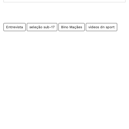
Entrevista
seleção sub-17
Bino Maçães
videos dn sport