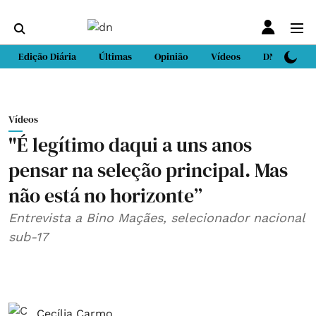
Edição Diária
Últimas
Opinião
Vídeos
DN Sport
Vídeos
"É legítimo daqui a uns anos
pensar na seleção principal. Mas
não está no horizonte”
Entrevista a Bino Maçães, selecionador nacional
sub-17
Cecília Carmo