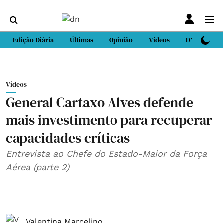
Edição Diária
Últimas
Opinião
Vídeos
DN Sport
Vídeos
General Cartaxo Alves defende
mais investimento para recuperar
capacidades críticas
Entrevista ao Chefe do Estado-Maior da Força
Aérea (parte 2)
Valentina Marcelino