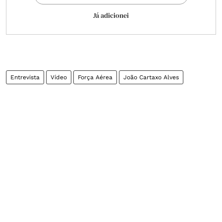
Já adicionei
Entrevista
Vídeo
Força Aérea
João Cartaxo Alves