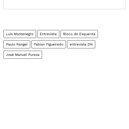
Luís Montenegro
Entrevista
Bloco de Esquerda
Paulo Rangel
Fabian Figueiredo
entrevista DN
José Manuel Pureza