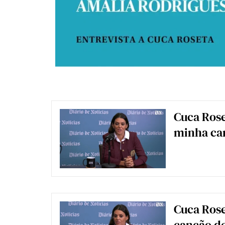
Cuca Rose
minha car
Cuca Rose
canção d