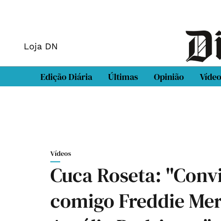
Loja DN
Edição Diária
Últimas
Opinião
Víde
Vídeos
Cuca Roseta: "Conv
comigo Freddie Mer