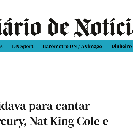
os
DN Sport
Barómetro DN / Aximage
Dinheiro
idava para cantar
cury, Nat King Cole e