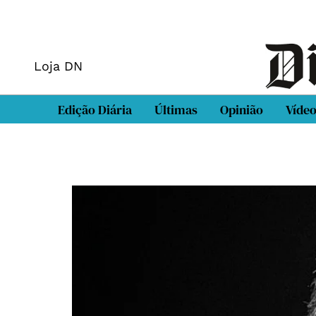
Loja DN
Edição Diária
Últimas
Opinião
Víde