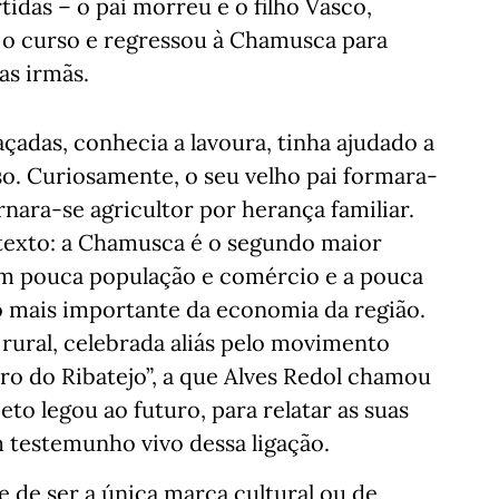
idas – o pai morreu e o filho Vasco,
 o curso e regressou à Chamusca para
as irmãs.
çadas, conhecia a lavoura, tinha ajudado a
so. Curiosamente, o seu velho pai formara-
nara-se agricultor por herança familiar.
exto: a Chamusca é o segundo maior
em pouca população e comércio e a pouca
ixo mais importante da economia da região.
 rural, celebrada aliás pelo movimento
ro do Ribatejo”, a que Alves Redol chamou
to legou ao futuro, para relatar as suas
 testemunho vivo dessa ligação.
e de ser a única marca cultural ou de