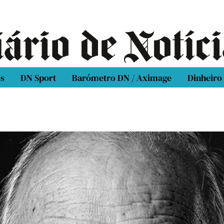
os
DN Sport
Barómetro DN / Aximage
Dinheiro