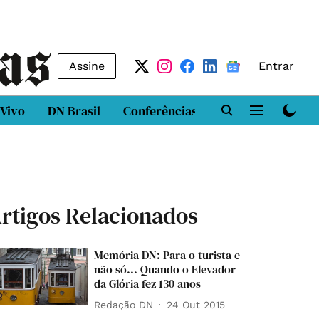
Assine
Entrar
 Vivo
DN Brasil
Conferências
DN LAB
Class
rtigos Relacionados
Memória DN: Para o turista e
não só... Quando o Elevador
da Glória fez 130 anos
Redação DN
24 Out 2015