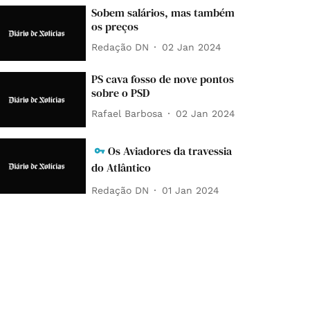
Sobem salários, mas também
os preços
Redação DN
02 Jan 2024
PS cava fosso de nove pontos
sobre o PSD
Rafael Barbosa
02 Jan 2024
Os Aviadores da travessia
do Atlântico
Redação DN
01 Jan 2024