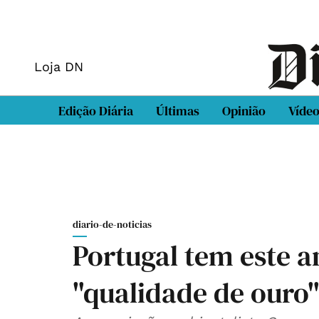
Loja DN
Edição Diária
Últimas
Opinião
Víde
diario-de-noticias
Portugal tem este a
"qualidade de ouro