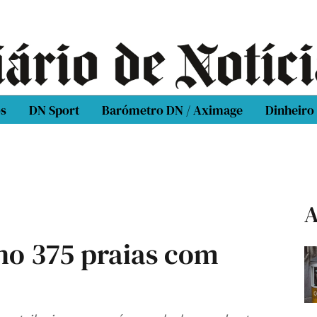
os
DN Sport
Barómetro DN / Aximage
Dinheiro
A
no 375 praias com
"