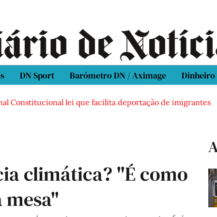
os
DN Sport
Barómetro DN / Aximage
Dinheiro
al Constitucional lei que facilita deportação de imigrantes
A
ia climática? "É como
a mesa"