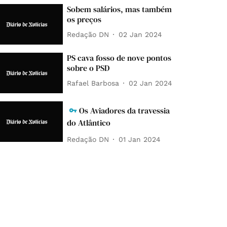
Sobem salários, mas também
os preços
Redação DN
02 Jan 2024
PS cava fosso de nove pontos
sobre o PSD
Rafael Barbosa
02 Jan 2024
Os Aviadores da travessia
do Atlântico
Redação DN
01 Jan 2024