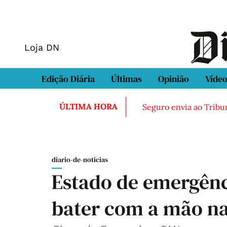
Loja DN
Edição Diária
Últimas
Opinião
Víde
ÚLTIMA HORA
Seguro envia ao Tribun
diario-de-noticias
Estado de emergênc
bater com a mão n