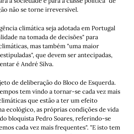
ara a sociedade e para a classe política" de
ão não se torne irreversível.
gência climática seja adotada em Portugal
ilidade na tomada de decisões" para
 climáticas, mas também "uma maior
estipuladas", que devem ser antecipadas,
ntar é André Silva.
jeto de deliberação do Bloco de Esquerda.
tempos tem vindo a tornar-se cada vez mais
limáticas que estão a ter um efeito
a ecológico, as próprias condições de vida
ado bloquista Pedro Soares, referindo-se
mos cada vez mais frequentes". "E isto tem