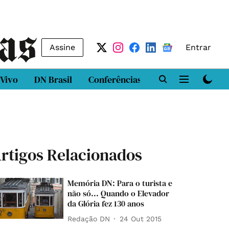
Assine
Entrar
 Vivo
DN Brasil
Conferências
DN LAB
Class
rtigos Relacionados
Memória DN: Para o turista e
não só... Quando o Elevador
da Glória fez 130 anos
Redação DN
24 Out 2015