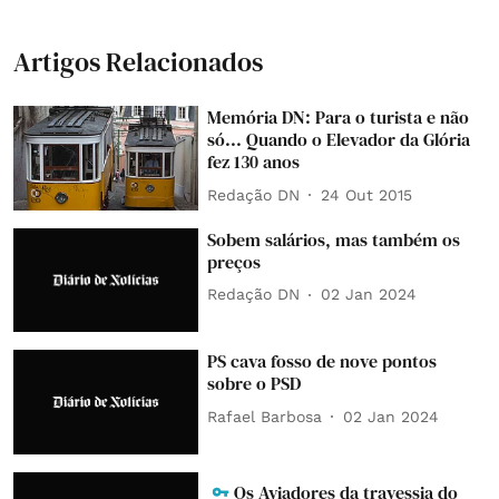
Artigos Relacionados
Memória DN: Para o turista e não
só... Quando o Elevador da Glória
fez 130 anos
Redação DN
24 Out 2015
Sobem salários, mas também os
preços
Redação DN
02 Jan 2024
PS cava fosso de nove pontos
sobre o PSD
Rafael Barbosa
02 Jan 2024
Os Aviadores da travessia do