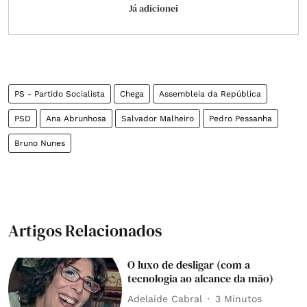
Já adicionei
PS - Partido Socialista
Chega
Assembleia da República
PSD
Ana Abrunhosa
Salvador Malheiro
Pedro Pessanha
Bruno Nunes
Artigos Relacionados
O luxo de desligar (com a
tecnologia ao alcance da mão)
Adelaide Cabral
3 Minutos