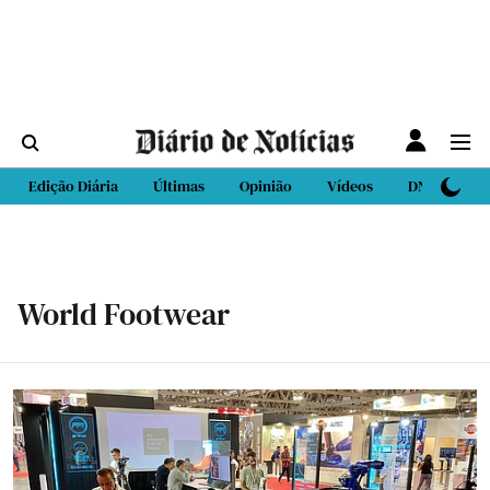
Edição Diária
Últimas
Opinião
Vídeos
DN Sport
World Footwear