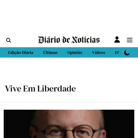
Edição Diária
Últimas
Opinião
Vídeos
DN Sport
Vive Em Liberdade