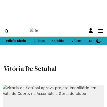
Edição Diária
Últimas
Opinião
Vídeos
DN Sport
Vitória De Setubal