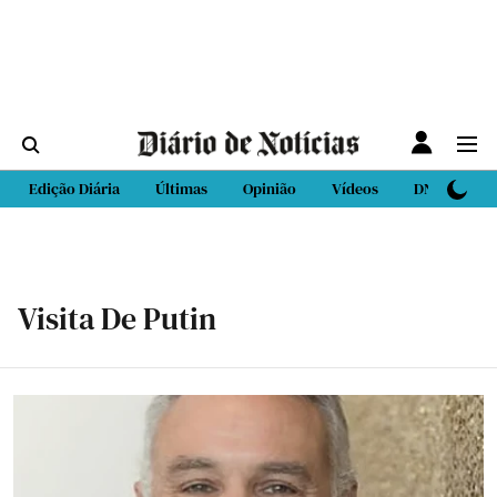
Edição Diária
Últimas
Opinião
Vídeos
DN Sport
Visita De Putin