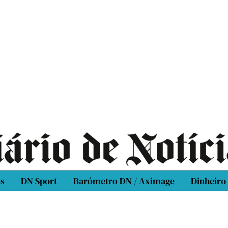
os
DN Sport
Barómetro DN / Aximage
Dinheiro