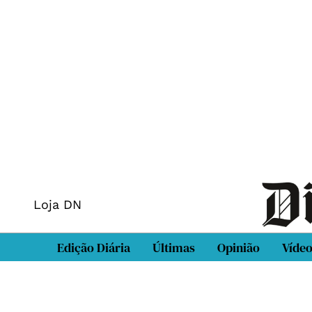
Loja DN
Edição Diária
Últimas
Opinião
Víde