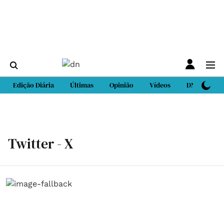
Edição Diária
Últimas
Opinião
Vídeos
DN Sport
Twitter - X