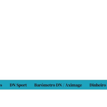
os
DN Sport
Barómetro DN / Aximage
Dinheiro