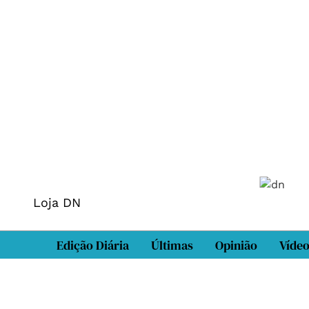
Loja DN
Edição Diária
Últimas
Opinião
Víde