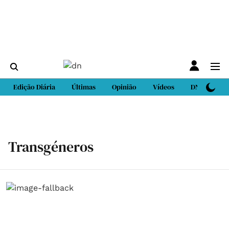
Edição Diária
Últimas
Opinião
Vídeos
DN Sport
Transgéneros