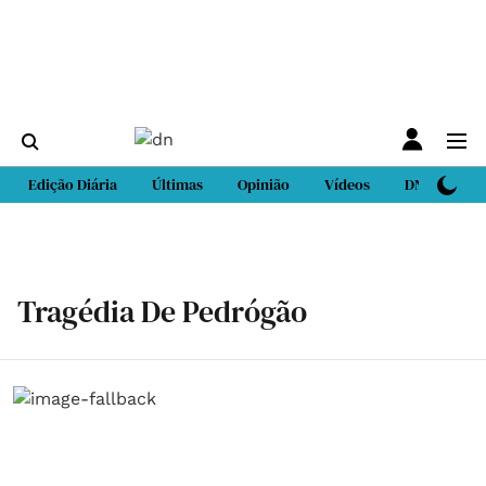
Edição Diária
Últimas
Opinião
Vídeos
DN Sport
Tragédia De Pedrógão