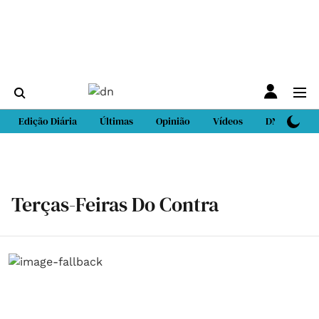
Edição Diária
Últimas
Opinião
Vídeos
DN Sport
Terças-Feiras Do Contra