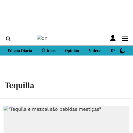
Edição Diária
Últimas
Opinião
Vídeos
DN Sport
Tequilla