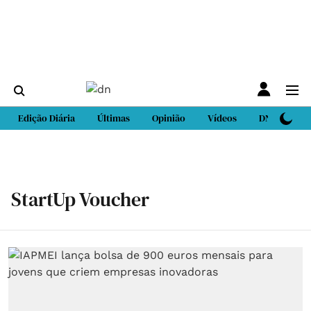
Edição Diária
Últimas
Opinião
Vídeos
DN Sport
StartUp Voucher