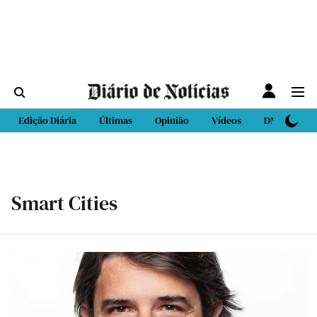
Edição Diária
Últimas
Opinião
Vídeos
DN Sport
Smart Cities