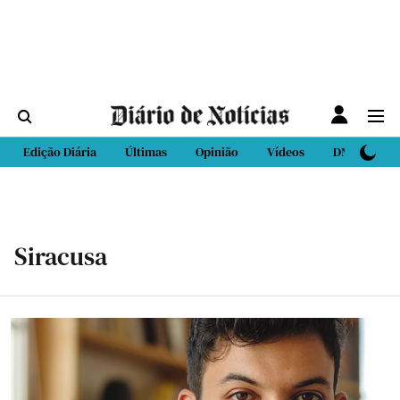
Edição Diária
Últimas
Opinião
Vídeos
DN Sport
Siracusa