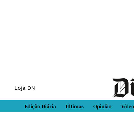
Loja DN
Edição Diária
Últimas
Opinião
Víde