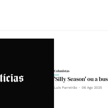
Colunistas
'Silly Season' ou a b
Luís Parreirão
06 Ago 2025