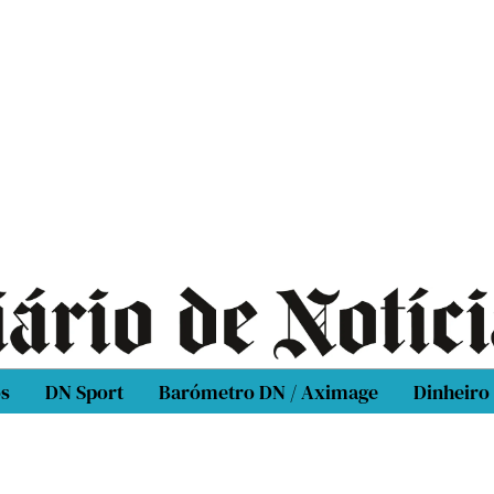
os
DN Sport
Barómetro DN / Aximage
Dinheiro