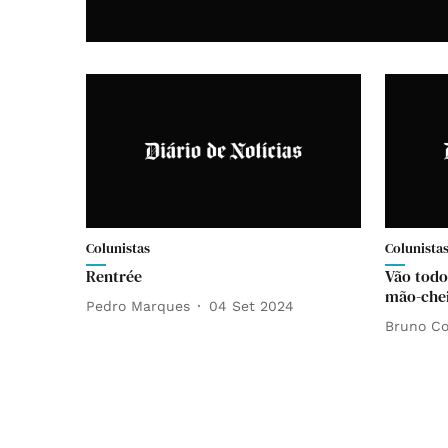
Colunistas
Colunista
Rentrée
Vão todo
mão-chei
Pedro Marques
04 Set 2024
Bruno Co