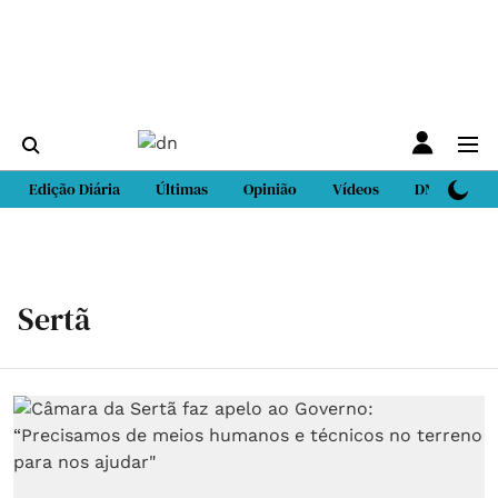
Edição Diária
Últimas
Opinião
Vídeos
DN Sport
Sertã