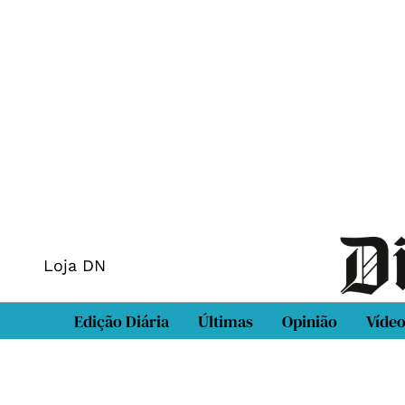
Loja DN
Edição Diária
Últimas
Opinião
Víde