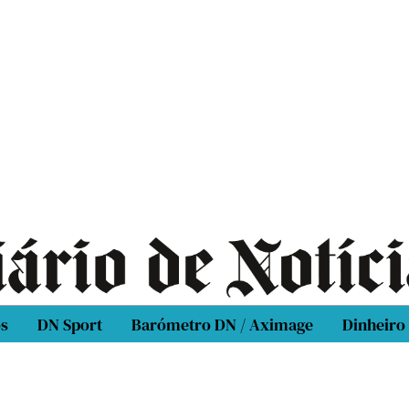
os
DN Sport
Barómetro DN / Aximage
Dinheiro