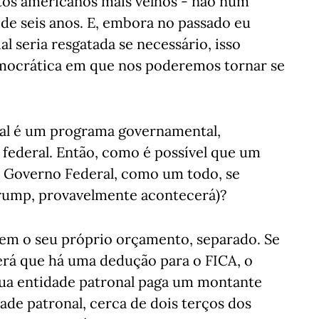
tos americanos mais velhos - não num
 de seis anos. E, embora no passado eu
l seria resgatada se necessário, isso
mocrática em que nos poderemos tornar se
ial é um programa governamental,
 federal. Então, como é possível que um
 o Governo Federal, como um todo, se
Trump, provavelmente acontecerá)?
tem o seu próprio orçamento, separado. Se
erá que há uma dedução para o FICA, o
 sua entidade patronal paga um montante
dade patronal, cerca de dois terços dos