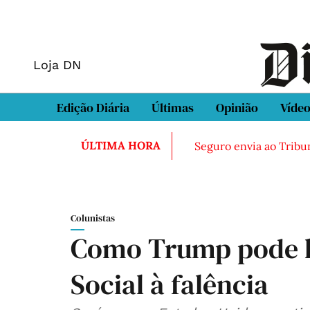
Loja DN
Edição Diária
Últimas
Opinião
Víde
ÚLTIMA HORA
Seguro envia ao Tribun
Colunistas
Como Trump pode l
Social à falência