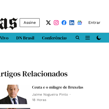
Assine
Entrar
 Vivo
DN Brasil
Conferências
DN LAB
Class
rtigos Relacionados
Ceuta e o milagre de Bruxelas
Jaime Nogueira Pinto
18 Horas