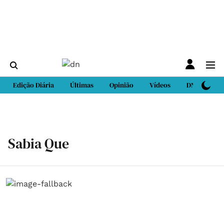
Edição Diária
Últimas
Opinião
Vídeos
DN Sport
Sabia Que