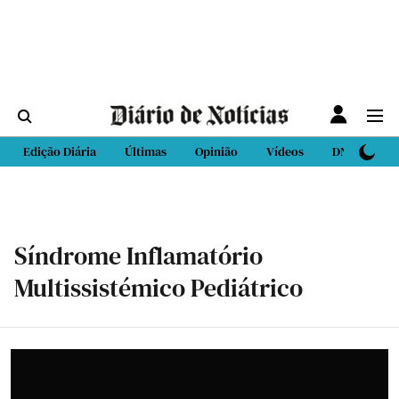
Edição Diária
Últimas
Opinião
Vídeos
DN Sport
Síndrome Inflamatório
Multissistémico Pediátrico