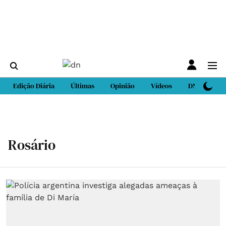
Edição Diária
Últimas
Opinião
Vídeos
DN Sport
Rosário