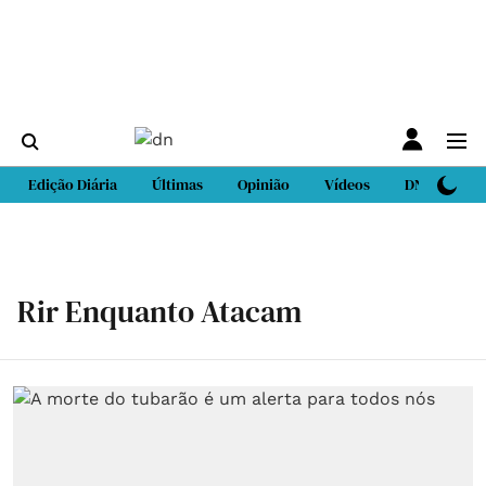
Edição Diária
Últimas
Opinião
Vídeos
DN Sport
Rir Enquanto Atacam