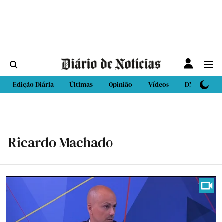
Edição Diária
Últimas
Opinião
Vídeos
DN Sport
Ricardo Machado