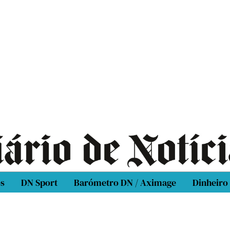
os
DN Sport
Barómetro DN / Aximage
Dinheiro