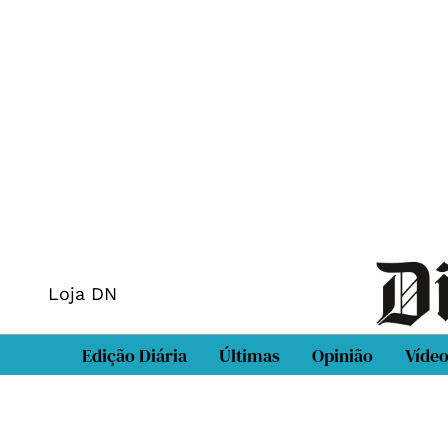
Loja DN
Edição Diária
Últimas
Opinião
Víde